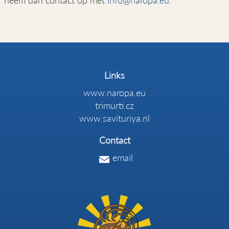
neem dan contact op met
info@naropa.eu
.
Links
www.naropa.eu
trimurti.cz
www.savituriya.nl
Contact
email