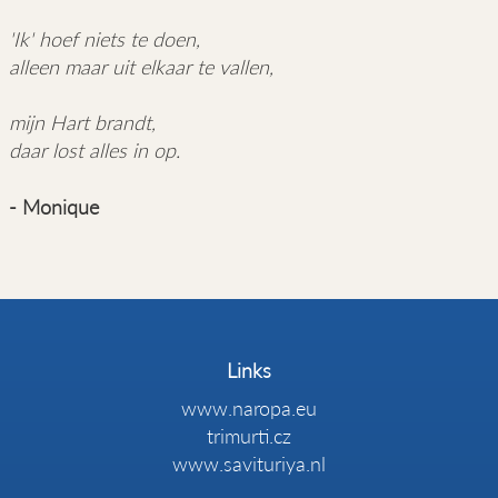
'Ik' hoef niets te doen,
alleen maar uit elkaar te vallen,
mijn Hart brandt,
daar lost alles in op.
- Monique
Links
www.naropa.eu
trimurti.cz
www.savituriya.nl